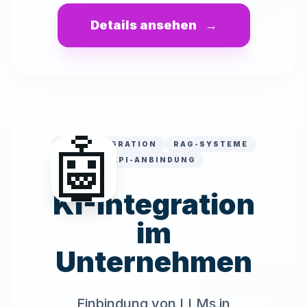
Details ansehen
→
🤖
LLM-INTEGRATION
RAG-SYSTEME
API-ANBINDUNG
KI-Integration
im
Unternehmen
Einbindung von LLMs in