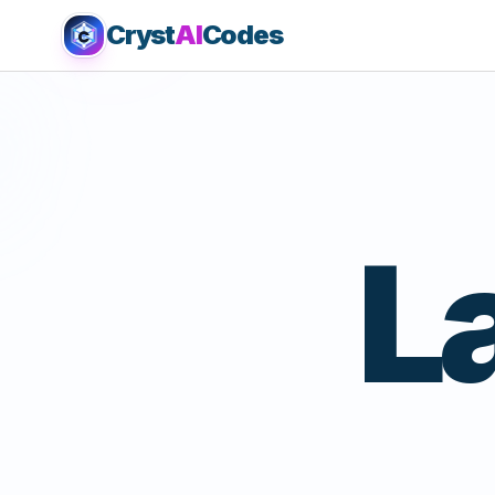
Cryst
AI
Codes
L