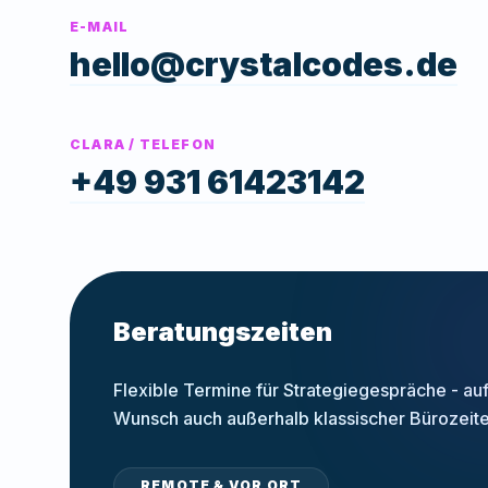
E-MAIL
hello@crystalcodes.de
CLARA / TELEFON
+49 931 61423142
Beratungszeiten
Flexible Termine für Strategiegespräche - au
Wunsch auch außerhalb klassischer Bürozeite
REMOTE & VOR ORT