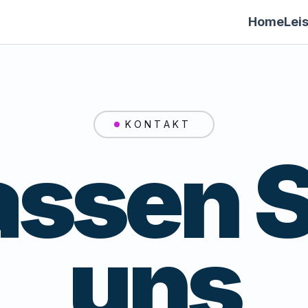
Home
Lei
KONTAKT
assen S
uns